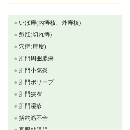
いぼ痔(内痔核、外痔核)
裂肛(切れ痔)
穴痔(痔瘻)
肛門周囲膿瘍
肛門小窩炎
肛門ポリープ
肛門狭窄
肛門湿疹
括約筋不全
直腸粘膜脱