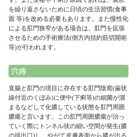
を繰り返さないために日頃の生活習慣(食事
面 等)を改める必要もあります。また慢性化
による肛門狭窄がある場合は、肛門を拡張
させるための手術療法(側方内括約筋切開術
等)が行われます。
穴痔
直腸と肛門の境目に存在する肛門陰窩(歯状
線付近のくぼみ)に便中(下痢等)の細菌が溜
まるなどして化膿している状態を肛門周囲
膿瘍と言います。この肛門周囲膿瘍が治っ
ていく際にトンネル状の細い空間が発生(膿
の排出口)し、やがて皮膚表面から膿が出る